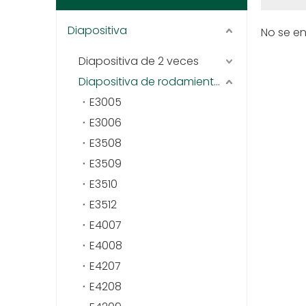
Diapositiva
No se e
Diapositiva de 2 veces
Diapositiva de rodamiento de bolas (hierro)
E3005
E3006
E3508
E3509
E3510
E3512
E4007
E4008
E4207
E4208