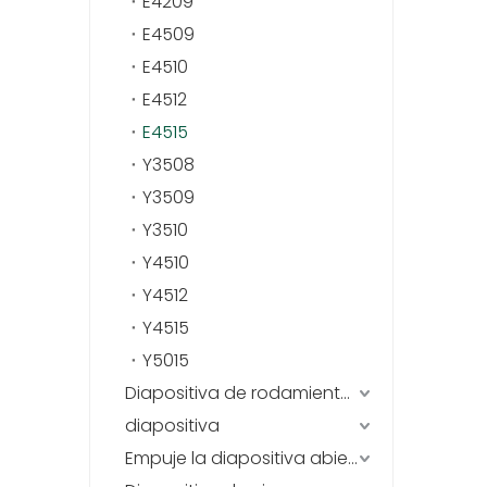
E4209
E4509
E4510
E4512
E4515
Y3508
Y3509
Y3510
Y4510
Y4512
Y4515
Y5015
Diapositiva de rodamiento de bolas (acero inoxidable)
diapositiva
Empuje la diapositiva abierta