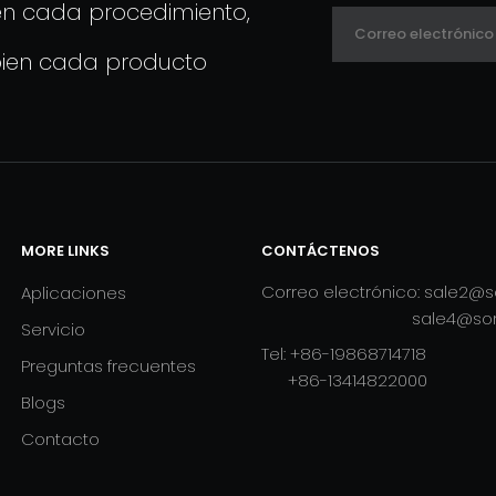
en cada procedimiento,
ien cada producto
MORE LINKS
CONTÁCTENOS​​​​​​​
Correo electrónico:
sale2@s
Aplicaciones
sale4@so
Servicio
Tel: +86-19868714718
Preguntas frecuentes
+86-13414822000
Blogs
Contacto