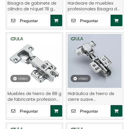
Bisagra de gabinete de
Hardware de muebles
cilindro de níquel 78 g
profesionales Bisagra de
bisagra hidráulica
hierro hidráulico oculto
bisagras para puertas
para gabinetes Armarios
Preguntar
Preguntar
escuelas modernas
camas cocinas escuelas
baños de 35 mm
hospitales
vídeo
vídeo
Muebles de hierro de 88 g
Hidráulica de hierro de
de fabricante profesional
cierre suave
Gabinete de cocina de
personalizable de 35 mm
primavera Bisagras
para muebles Bisagras
Preguntar
Preguntar
hidráulicas Openadas 105
de puertas de gabinete
Muebles de grado
ocultas para la cocina y
abierto
el hogar Uso de fábrica