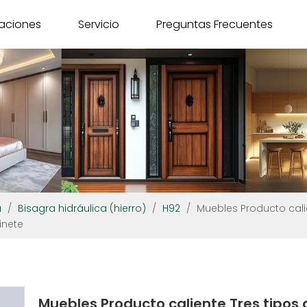
caciones
Servicio
Preguntas Frecuentes
a
/
Bisagra hidráulica (hierro)
/
H92
/
Muebles Producto calie
inete
Muebles Producto caliente Tres tipos 