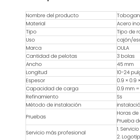
Nombre del producto
Tobogane
Material
Acero ino
Tipo
Tipo de 
Uso
cajón/esc
Marca
OULA
Cantidad de pelotas
3 bolas
Ancho
45 mm
Longitud
10-24 pu
Espesor
0.9 × 0.9
Capacidad de carga
0.9 mm =
Refinamiento
Ss
Método de instalación
instalaci
Horas de 
Pruebas
Prueba de
1. Servic
Servicio más profesional
2. Logoti