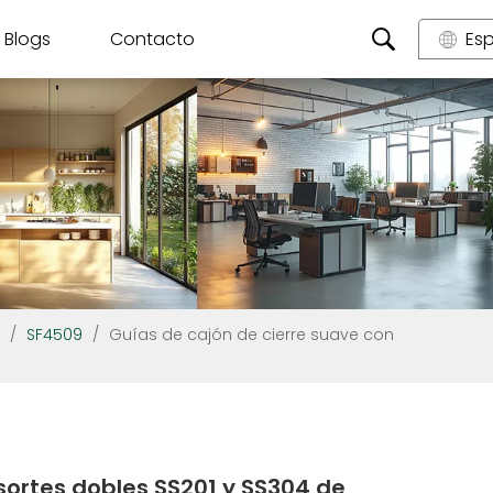
Blogs
Contacto
Es
/
SF4509
/
Guías de cajón de cierre suave con
sortes dobles SS201 y SS304 de