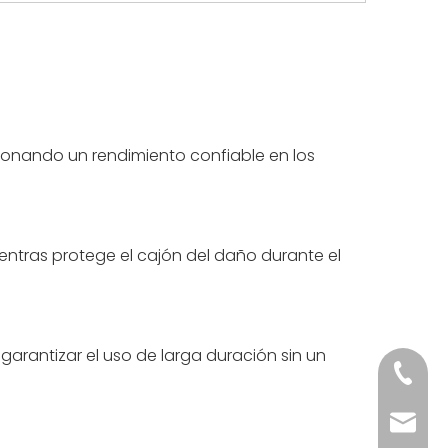
ionando un rendimiento confiable en los
entras protege el cajón del daño durante el
 garantizar el uso de larga duración sin un
+86 198
+86 134
sale2@