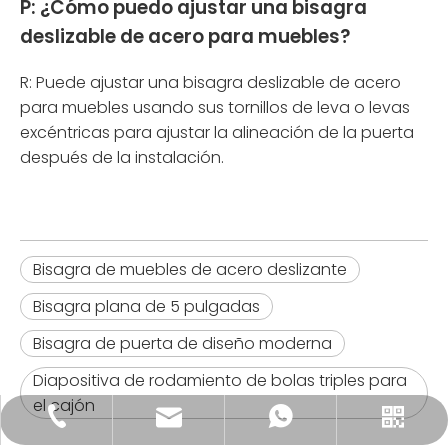
P: ¿Cómo puedo ajustar una bisagra
deslizable de acero para muebles?
R: Puede ajustar una bisagra deslizable de acero
para muebles usando sus tornillos de leva o levas
excéntricas para ajustar la alineación de la puerta
después de la instalación.
Bisagra de muebles de acero deslizante
Bisagra plana de 5 pulgadas
Bisagra de puerta de diseño moderna
Diapositiva de rodamiento de bolas triples para
el cajón
sale2@songxinggroup.com
+86 19868714718
8619868714718
WeChat