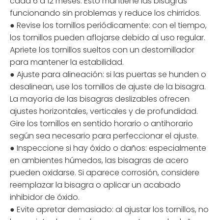
cada 6 a 12 meses. Esto mantiene las bisagras
funcionando sin problemas y reduce los chirridos.
● Revise los tornillos periódicamente: con el tiempo,
los tornillos pueden aflojarse debido al uso regular.
Apriete los tornillos sueltos con un destornillador
para mantener la estabilidad.
● Ajuste para alineación: si las puertas se hunden o
desalinean, use los tornillos de ajuste de la bisagra.
La mayoría de las bisagras deslizables ofrecen
ajustes horizontales, verticales y de profundidad.
Gire los tornillos en sentido horario o antihorario
según sea necesario para perfeccionar el ajuste.
● Inspeccione si hay óxido o daños: especialmente
en ambientes húmedos, las bisagras de acero
pueden oxidarse. Si aparece corrosión, considere
reemplazar la bisagra o aplicar un acabado
inhibidor de óxido.
● Evite apretar demasiado: al ajustar los tornillos, no